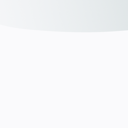
woanders - Wieso?
In den meisten Fällen fehlt in jeder Recruiting-
Strategie der konkrete Gegnerbezug. Wir machen
eine unabhängige Regionsanalyse, finden heraus
wo deine potentiellen Kandidaten gerade arbeiten,
ermitteln ihre Unzufriedenheitsgründe und
Wechselmotivationen.
Absolute Klarheit über deine Stärken &
Schwächen
Direkte Angriffspunkte für unsere Strategie
Wir werben direkt am Standort deiner
Mitbewerber
Details