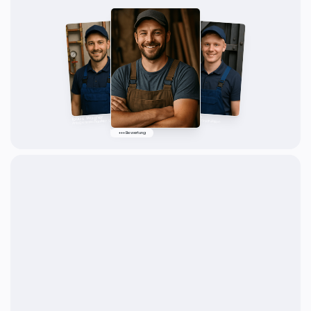
Malte Guen
Tobias Wagner
Metallbauer Konstruktion
Anlagenmechaniker SHK
Max Viebich
+++ Bewertung
Schreiner Meister