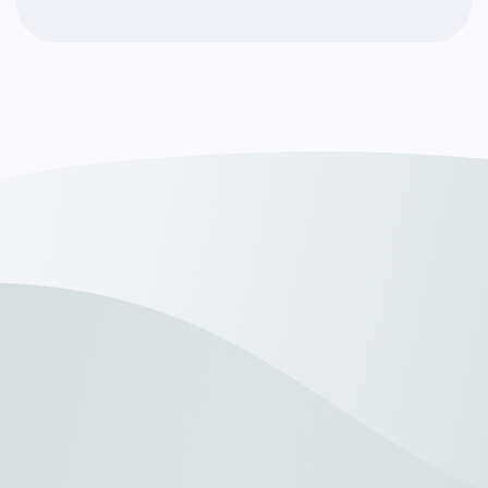
Philipp Ladenbau Olb GmbH
4 Montagemitarbeiter
45 Tage
09526
Olbernhau
Sören Hildebrand