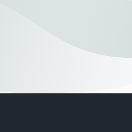
Geschäftsführer
„Dank der Zusammenarbeit konnten wir
innerhalb kürzester Zeit vier passende
Montagemitarbeiter finden – bei
insgesamt 20 Bewerbungen.