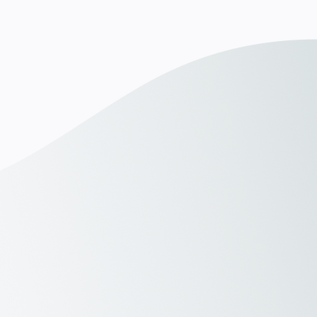
Direktansprache & Omnipräsenz
Geografic Intelligence®
Bewerber-Vorqualifikation
Deine Bewerber arbeiten gerade