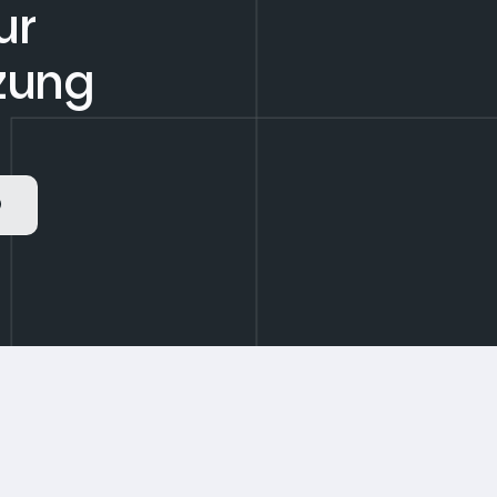
ur
tzung